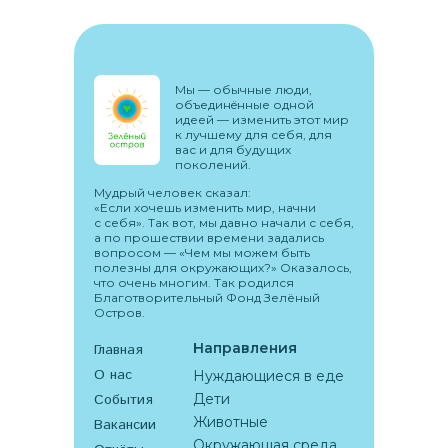
Мы –– обычные люди,
объединëнные одной
идеей –– изменить этот мир
к лучшему для себя, для
вас и для будущих
поколений.
Мудрый человек сказал:
«Если хочешь изменить мир, начни
с себя». Так вот, мы давно начали с себя,
а по прошествии времени задались
вопросом –– «Чем мы можем быть
полезны для окружающих?» Оказалось,
что очень многим. Так родился
Благотворительный Фонд Зелёный
Остров.
Направления
Главная
О нас
Нуждающиеся в еде
События
Дети
Животные
Вакансии
Окружающая среда