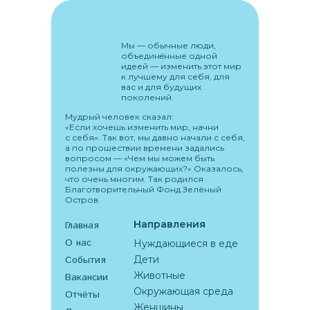
Мы –– обычные люди,
объединëнные одной
идеей –– изменить этот мир
к лучшему для себя, для
вас и для будущих
поколений.
Мудрый человек сказал:
«Если хочешь изменить мир, начни
с себя». Так вот, мы давно начали с себя,
а по прошествии времени задались
вопросом –– «Чем мы можем быть
полезны для окружающих?» Оказалось,
что очень многим. Так родился
Благотворительный Фонд Зелёный
Остров.
Направления
Главная
О нас
Нуждающиеся в еде
События
Дети
Животные
Вакансии
Окружающая среда
Отчёты
Женщины